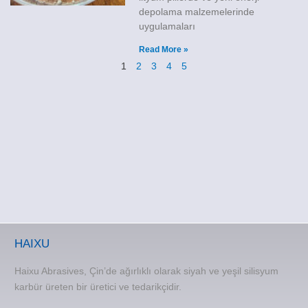
depolama malzemelerinde
uygulamaları
Read More »
1
2
3
4
5
HAIXU
Haixu Abrasives, Çin’de ağırlıklı olarak siyah ve yeşil silisyum
karbür üreten bir üretici ve tedarikçidir.