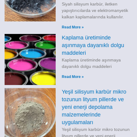
Siyah silisyum karbür, iletken
yapıştırıcılarda ve elektromanyetik
kalkan kaplamalarında kullanılır.
Read More »
Kaplama üretiminde
aşınmaya dayanıklı dolgu
maddeleri
Kaplama üretiminde aşınmaya
dayanıklı dolgu maddeleri
Read More »
Yeşil silisyum karbür mikro
tozunun lityum pillerde ve
yeni enerji depolama
malzemelerinde
uygulamaları
Yeşil silisyum karbür mikro tozunun
lityum pillerde ve yeni enerji