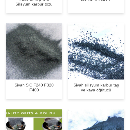
Silisyum karbür tozu
Siyah SiC F240 F320
Siyah silisyum karbür taş
F400
ve kaya öğütücü