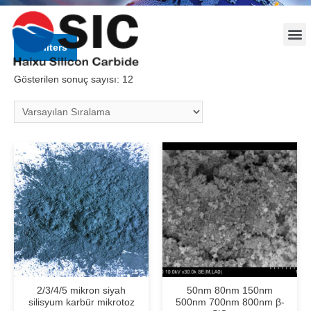
Filters
Gösterilen sonuç sayısı: 12
2/3/4/5 mikron siyah
50nm 80nm 150nm
silisyum karbür mikrotoz
500nm 700nm 800nm ​​β-