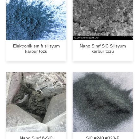
Elektronik sınıfı silisyum
Nano Sınıf SiC Silisyum
karbür tozu
karbür tozu
Nano Sınıf β-SiC
SiC #240 #320-F