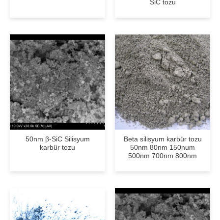
SiC tozu
50nm β-SiC Silisyum
Beta silisyum karbür tozu
karbür tozu
50nm 80nm 150num
500nm 700nm 800nm