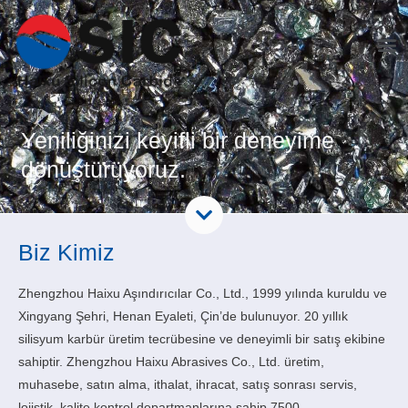
Yeniliğinizi keyifli bir deneyime
dönüştürüyoruz.
Biz Kimiz
Zhengzhou Haixu Aşındırıcılar Co., Ltd., 1999 yılında kuruldu ve
Xingyang Şehri, Henan Eyaleti, Çin’de bulunuyor.
20 yıllık
silisyum karbür üretim tecrübesine ve deneyimli bir satış ekibine
sahiptir.
Zhengzhou Haixu Abrasives Co., Ltd. üretim,
muhasebe, satın alma, ithalat, ihracat, satış sonrası servis,
lojistik, kalite kontrol departmanlarına sahip 7500