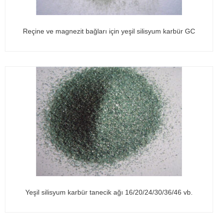
Reçine ve magnezit bağları için yeşil silisyum karbür GC
Yeşil silisyum karbür tanecik ağı 16/20/24/30/36/46 vb.