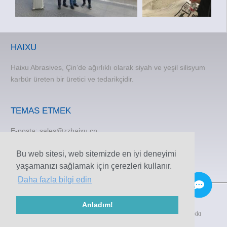
HAIXU
Haixu Abrasives, Çin’de ağırlıklı olarak siyah ve yeşil silisyum
karbür üreten bir üretici ve tedarikçidir.
TEMAS ETMEK
E-posta:
sales@zzhaixu.cn
TEL:
+86 371-60305637
Bu web sitesi, web sitemizde en iyi deneyimi
Telefon:+8615838373120
yaşamanızı sağlamak için çerezleri kullanır.
FAKS: +86 371-60305637
Daha fazla bilgi edin
Anladım!
© 2009-2020 Zhengzhou Haixu Aşındırıcılar Co., Ltd. Telif Hakkı